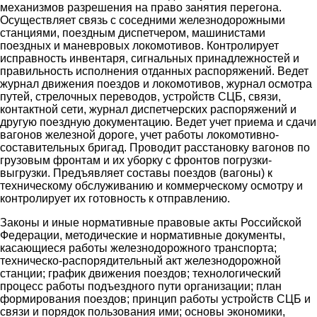
механизмов разрешения на право занятия перегона.
Осуществляет связь с соседними железнодорожными
станциями, поездным диспетчером, машинистами
поездных и маневровых локомотивов. Контролирует
исправность инвентаря, сигнальных принадлежностей и
правильность исполнения отданных распоряжений. Ведет
журнал движения поездов и локомотивов, журнал осмотра
путей, стрелочных переводов, устройств СЦБ, связи,
контактной сети, журнал диспетчерских распоряжений и
другую поездную документацию. Ведет учет приема и сдачи
вагонов железной дороге, учет работы локомотивно-
составительных бригад. Проводит расстановку вагонов по
грузовым фронтам и их уборку с фронтов погрузки-
выгрузки. Предъявляет составы поездов (вагоны) к
техническому обслуживанию и коммерческому осмотру и
контролирует их готовность к отправлению.
Законы и иные нормативные правовые акты Российской
Федерации, методические и нормативные документы,
касающиеся работы железнодорожного транспорта;
техническо-распорядительный акт железнодорожной
станции; график движения поездов; технологический
процесс работы подъездного пути организации; план
формирования поездов; принцип работы устройств СЦБ и
связи и порядок пользования ими; основы экономики,